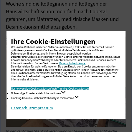
Woche sind die Kolleginnen und Kollegen der
Hauswirtschaft schon mehrfach nach Lobetal
gefahren, um Matratzen, medizinische Masken und
Desinfektionsmittel abzugeben.
Ihre Cookie-Einstellungen
Um unsere Websites in Sachen Nutzerfreundlichkeit, Effektivität und Sicherheit für Sie zu
optimieren, verwenden wir Cookies. Das sind kleine Textdateien, die auf Ihrem
Datenendgerät abgelegt und in Ihrem Browser gespeichert werden.
Darunter sind Cookies, die technisch für den Betrieb unserer Websites notwendig sind, sowie
Cookies zur anonymen Webanalyse oder für erweiterte Funktionen und Services. Weitere
Informationen dazu finden Sie in unserer
Datenschutzerklärung
.
Sie entscheiden, für welche Kategorien Sie dem Einsatz von Cookies zustimmen möchten
und für welche nicht. Bitte berücksichtigen Sie, dass Ihnen je nach Auswahl ggf. nicht mehr
alle Funktionen unserer Websites zur Verfügung stehen. Sie können Ihre Auswahl jederzeit
über die
Cookie-Einstellungen
im Fuß der Seite ändern und durch erneutes Laden der
Internetseite aktivieren.
Nur notwendige Cookies zulassen
Auch Tracking-Cookies zulassen
Notwendige Cookies - Mehr Informationen
Tracking-Cookies - Mehr zur Webanalyse mit Matomo
Datenschutz
Impressum
In der Zentralen Sterilgutversorgungsabteilung wurden zahlreiche