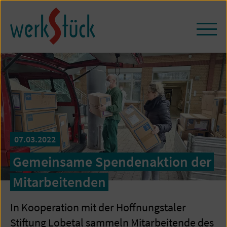
Zum
Seiteninhalt
springen
Navi
öffn
/
schl
07.03.2022
Gemeinsame Spendenaktion der
Mitarbeitenden
In Kooperation mit der Hoffnungstaler
Stiftung Lobetal sammeln Mitarbeitende des