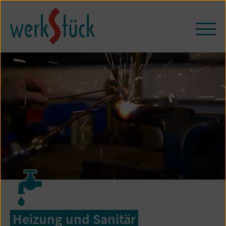
Zum
Seiteninhalt
springen
Navi
öffn
/
schl
Heizung und Sanitär