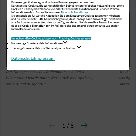
Datenendgerät abgelegt und in Ihrem Browser gespeichert werden.
Darunter sind Cookies, die technisch für den Betrieb unserer Websites notwendig sind, sowie
Cookies zur anonymen Webanalyse oder für erweiterte Funktionen und Services. Weitere
Informationen dazu finden Sie in unserer
Datenschutzerklärung
.
Sie entscheiden, für welche Kategorien Sie dem Einsatz von Cookies zustimmen möchten
und für welche nicht. Bitte berücksichtigen Sie, dass Ihnen je nach Auswahl ggf. nicht mehr
alle Funktionen unserer Websites zur Verfügung stehen. Sie können Ihre Auswahl jederzeit
über die
Cookie-Einstellungen
im Fuß der Seite ändern und durch erneutes Laden der
Internetseite aktivieren.
Nur notwendige Cookies zulassen
Auch Tracking-Cookies zulassen
Notwendige Cookies - Mehr Informationen
Tracking-Cookies - Mehr zur Webanalyse mit Matomo
Datenschutz
Impressum
Das Dachgeschoss des Reihenhauses in Berlin-
Um den gr
Wilmersdorf wurde durch Werkstück (energetisch)
schrägen 
saniert und ausgebaut.
Hintergrun
1 / 8