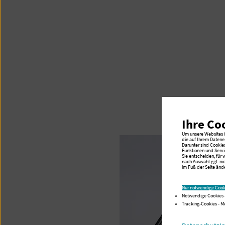
Ihre Co
Um unsere Websites in
die auf Ihrem Datene
Darunter sind Cookie
Funktionen und Servi
Sie entscheiden, für
nach Auswahl ggf. ni
im Fuß der Seite ände
Nur notwendige Cook
Notwendige Cookies 
Tracking-Cookies - 