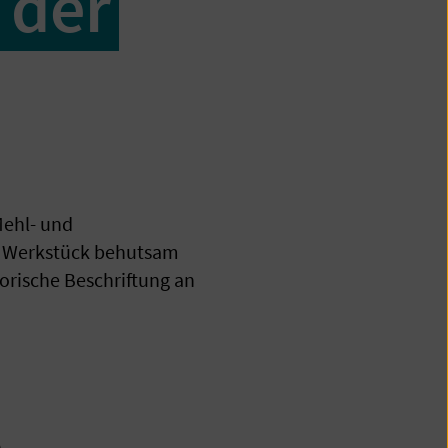
 der
ehl- und
n Werkstück behutsam
torische Beschriftung an