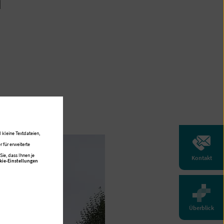
n
 kleine Textdateien,
 für erweiterte
ie, dass Ihnen je
Kontakt
kie-Einstellungen
Überblick