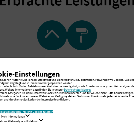
Erbrachte Leistunge
okie-Einstellungen
 Sachen Nutzerfreundlichkeit, Effektivität und Sicherheit für Sie zu optimieren, verwenden wir Cookies. Das sind
ndgerät abgelegt und in Ihrem Browser gespeichert werden.
s, die technisch für den Betrieb unserer Websites notwendig sind, sowie Cookies zur anonymen Webanalyse oder
ces. Weitere Informationen dazu finden Sie in unserer
Datenschutzerklärung
.
 welche Kategorien Sie dem Einsatz von Cookies zustimmen möchten und für welche nicht. Bitte berücksichtigen S
cht mehr alle Funktionen unserer Websites zur Verfügung stehen. Sie können Ihre Auswahl jederzeit über die
Coo
rn und durch erneutes Laden der Internetseite aktivieren.
ies zulassen
Auch Tracking-Cookies zulassen
- Mehr Informationen
Mehr zur Webanalyse mit Matomo