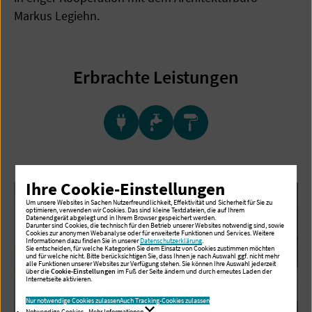
Markus Legiehn.
Erbrachte Leistungen
Ihre Cookie-Einstellungen
Um unsere Websites in Sachen Nutzerfreundlichkeit, Effektivität und Sicherheit für Sie zu
optimieren, verwenden wir Cookies. Das sind kleine Textdateien, die auf Ihrem
Datenendgerät abgelegt und in Ihrem Browser gespeichert werden.
Darunter sind Cookies, die technisch für den Betrieb unserer Websites notwendig sind, sowie
Cookies zur anonymen Webanalyse oder für erweiterte Funktionen und Services. Weitere
Informationen dazu finden Sie in unserer
Datenschutzerklärung
.
Sie entscheiden, für welche Kategorien Sie dem Einsatz von Cookies zustimmen möchten
und für welche nicht. Bitte berücksichtigen Sie, dass Ihnen je nach Auswahl ggf. nicht mehr
alle Funktionen unserer Websites zur Verfügung stehen. Sie können Ihre Auswahl jederzeit
über die
Cookie-Einstellungen
im Fuß der Seite ändern und durch erneutes Laden der
Internetseite aktivieren.
Nur notwendige Cookies zulassen
Auch Tracking-Cookies zulassen
Notwendige Cookies - Mehr Informationen