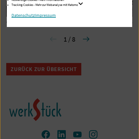
Tracking-Cookies - Mehr zur Webanalyse mit Matomo
Datenschutz
Impressum
Flur mit Umkleiden
Säule in den La
1 / 8
ZURÜCK ZUR ÜBERSICHT
Zum
Zum
Zum
Zum