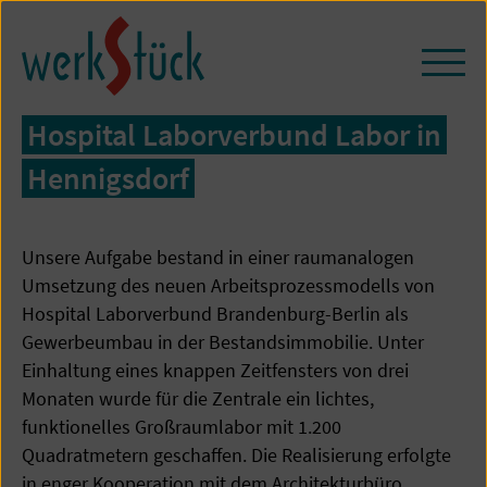
Zum
Seiteninhalt
springen
Navi
öffn
/
Hospital Laborverbund Labor in
schl
Hennigsdorf
Unsere Aufgabe bestand in einer raumanalogen
Umsetzung des neuen Arbeitsprozessmodells von
Hospital Laborverbund Brandenburg-Berlin als
Gewerbeumbau in der Bestandsimmobilie. Unter
Einhaltung eines knappen Zeitfensters von drei
Monaten wurde für die Zentrale ein lichtes,
funktionelles Großraumlabor mit 1.200
Quadratmetern geschaffen. Die Realisierung erfolgte
in enger Kooperation mit dem Architekturbüro